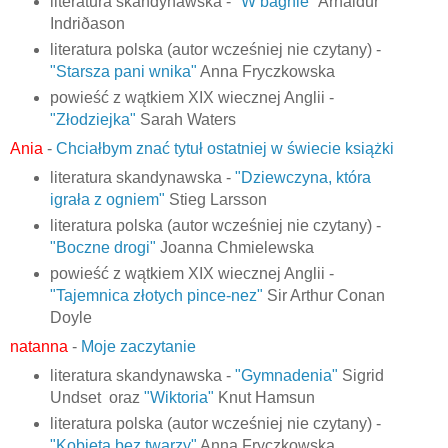
literatura skandynawska -
"W bagnie"
Arnaldur
Indriðason
literatura polska (autor wcześniej nie czytany) -
"Starsza pani wnika"
Anna Fryczkowska
powieść z wątkiem XIX wiecznej Anglii -
"Złodziejka"
Sarah Waters
Ania
-
Chciałbym znać tytuł ostatniej w świecie książki
literatura skandynawska -
"Dziewczyna, która
igrała z ogniem"
Stieg Larsson
literatura polska (autor wcześniej nie czytany) -
"Boczne drogi"
Joanna Chmielewska
powieść z wątkiem XIX wiecznej Anglii -
"Tajemnica złotych pince-nez"
Sir Arthur Conan
Doyle
natanna
-
Moje zaczytanie
literatura skandynawska -
"Gymnadenia"
Sigrid
Undset oraz
"Wiktoria"
Knut Hamsun
literatura polska (autor wcześniej nie czytany) -
"Kobieta bez twarzy"
Anna Fryczkowska