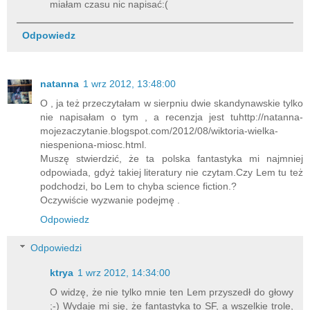
miałam czasu nic napisać:(
Odpowiedz
natanna
1 wrz 2012, 13:48:00
O , ja też przeczytałam w sierpniu dwie skandynawskie tylko
nie napisałam o tym , a recenzja jest tuhttp://natanna-
mojezaczytanie.blogspot.com/2012/08/wiktoria-wielka-
niespeniona-miosc.html.
Muszę stwierdzić, że ta polska fantastyka mi najmniej
odpowiada, gdyż takiej literatury nie czytam.Czy Lem tu też
podchodzi, bo Lem to chyba science fiction.?
Oczywiście wyzwanie podejmę .
Odpowiedz
Odpowiedzi
ktrya
1 wrz 2012, 14:34:00
O widzę, że nie tylko mnie ten Lem przyszedł do głowy
;-) Wydaje mi się, że fantastyka to SF, a wszelkie trole,