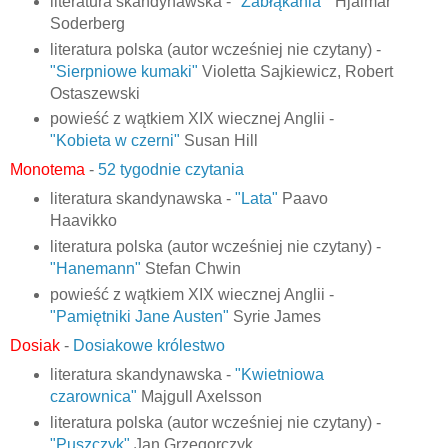
literatura skandynawska -
"Zabłąkania"
Hjalmar
Soderberg
literatura polska (autor wcześniej nie czytany) -
"Sierpniowe kumaki"
Violetta Sajkiewicz, Robert
Ostaszewski
powieść z wątkiem XIX wiecznej Anglii -
"Kobieta w czerni"
Susan Hill
Monotema
-
52 tygodnie czytania
literatura skandynawska -
"Lata"
Paavo
Haavikko
literatura polska (autor wcześniej nie czytany) -
"Hanemann"
Stefan Chwin
powieść z wątkiem XIX wiecznej Anglii -
"Pamiętniki Jane Austen"
Syrie James
Dosiak
-
Dosiakowe królestwo
literatura skandynawska -
"Kwietniowa
czarownica"
Majgull Axelsson
literatura polska (autor wcześniej nie czytany) -
"Puszczyk"
Jan Grzegorczyk