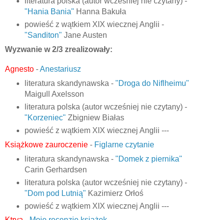
literatura polska (autor wcześniej nie czytany) -
"Hania Bania"
Hanna Bakuła
powieść z wątkiem XIX wiecznej Anglii -
"Sanditon"
Jane Austen
Wyzwanie w 2/3 zrealizowały:
Agnesto
-
Anestariusz
literatura skandynawska -
"Droga do Niflheimu"
Maigull Axelsson
literatura polska (autor wcześniej nie czytany) -
"Korzeniec"
Zbigniew Białas
powieść z wątkiem XIX wiecznej Anglii ---
Książkowe zauroczenie
-
Figlarne czytanie
literatura skandynawska -
"Domek z piernika"
Carin Gerhardsen
literatura polska (autor wcześniej nie czytany) -
"Dom pod Lutnią"
Kazimierz Orłoś
powieść z wątkiem XIX wiecznej Anglii ---
Ktrya
-
Moje recenzje książek