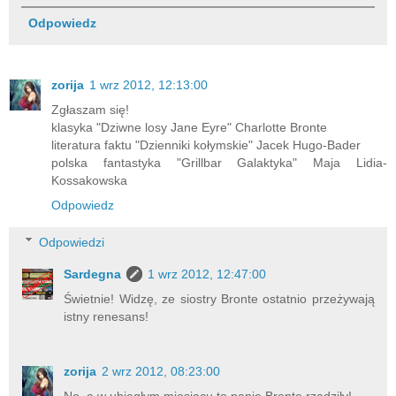
Odpowiedz
zorija
1 wrz 2012, 12:13:00
Zgłaszam się!
klasyka "Dziwne losy Jane Eyre" Charlotte Bronte
literatura faktu "Dzienniki kołymskie" Jacek Hugo-Bader
polska fantastyka "Grillbar Galaktyka" Maja Lidia-
Kossakowska
Odpowiedz
Odpowiedzi
Sardegna
1 wrz 2012, 12:47:00
Świetnie! Widzę, ze siostry Bronte ostatnio przeżywają
istny renesans!
zorija
2 wrz 2012, 08:23:00
No, a w ubiegłym miesiącu to panie Bronte rządziły!