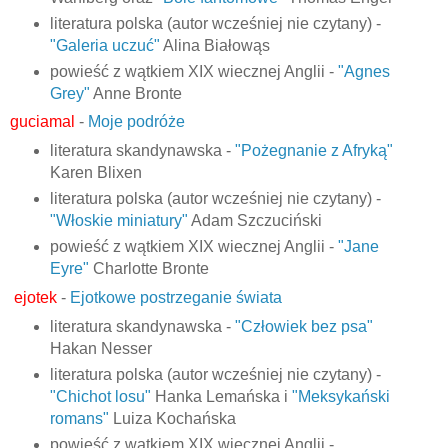
literatura polska (autor wcześniej nie czytany) -
"Galeria uczuć"
Alina Białowąs
powieść z wątkiem XIX wiecznej Anglii -
"Agnes
Grey"
Anne Bronte
guciamal
-
Moje podróże
literatura skandynawska -
"Pożegnanie z Afryką"
Karen Blixen
literatura polska (autor wcześniej nie czytany) -
"Włoskie miniatury"
Adam Szczuciński
powieść z wątkiem XIX wiecznej Anglii -
"Jane
Eyre"
Charlotte Bronte
ejotek
-
Ejotkowe postrzeganie świata
literatura skandynawska -
"Człowiek bez psa"
Hakan Nesser
literatura polska (autor wcześniej nie czytany) -
"Chichot losu"
Hanka Lemańska i
"Meksykański
romans"
Luiza Kochańska
powieść z wątkiem XIX wiecznej Anglii -