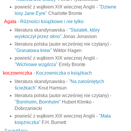
powieść z wątkiem XIX wiecznej Anglii -
"Dziwne
losy Jane Eyre"
Charlotte Bronte
Agata
-
Różności książkowe i nie tylko
literatura skandynawska -
"Stulatek, który
wyskoczył przez okno"
Jonas Jonasson
literatura polska (autor wcześniej nie czytany) -
"Granatowa krew"
Wiktor Hagen
powieść z wątkiem XIX wiecznej Anglii -
"Wichrowe wzgórza"
Emily Bronte
koczowniczka
-
Koczowniczka o książkach
literatura skandynawska -
"Na zarośniętych
ścieżkach"
Knut Hamsun
literatura polska (autor wcześniej nie czytany) -
"Bornholm, Bornholm"
Hubert Klimko -
Dobrzaniecki
powieść z wątkiem XIX wiecznej Anglii -
"Mała
księżniczka"
F.H. Burnett
ZaczytAnia