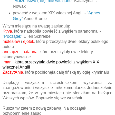
"Małżeństwo (nie) mile widziane"
Katarzyna T.
Nowak
powieść z wątkiem XIX wiecznej Anglii -
"Agnes
Grey"
Anne Bronte
W tym miesiącu na uwagę zasługują:
Ktrya
, która nadrobiła powieść z wątkiem paranormal -
"Początek"
Ellen Schreibe
molesław
i
ejotek
, które przeczytały dwie lektury polskiego
autora
anetapzn
i
natanna
, które przeczytały dwie lektury
skandynawskie
Imani
, która przeczytała dwie powieści z wątkiem XIX
wiecznej Anglii
ZaczytAnia
, która pochłonęła całą fińską trylogię kryminału
Dziękuję wszystkim uczestniczkom wyzwania za
zaangażowanie i wszystkie miłe komentarze. Jednocześnie
przepraszam, że w tym miesiącu nie śledziłam na bieżąco
Waszych wpisów. Poprawię się we wrześniu.
Ruszamy zatem z nową zabawą. Na początek
przypomnienie zasad: