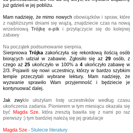
już gdzieś w jej pobliżu.
Mam nadzieję, że mimo nowych
obowiązków i spraw, które
z najbliższymi dniami się wiążą, znajdziecie czas na nową
wrześniową
Trójkę e-pik
i przyłączycie się do kolejnej
zabawy
Na początek podsumowanie sierpnia.
Sierpniowa
Trójka
zakończyła się rekordową ilością osób
biorących udział w zabawie. Zgłosiło się aż
29
osób, z
czego aż
25
ukończyło w 100% a
4
ukończyło zabawę w
2/3. Pojawili się nowi uczestnicy, którzy w bardzo szybkim
tempie przeczytali wybrane lektury.
Mam nadzieję, że
wy
zwanie sprawiło Wam przyjemność i będziecie je
kontynuować dalej.
Jak zwy
kle ułożyłam listę uczestników według czasu
ukończenia zadania. Pionierem w tym miesiącu okazała się
być
Magda Sze
, która zresztą bawiła się z nami po raz
pierwszy :) tym bardziej należą się jej gratulacje
Magda Sze
-
Stulecie literatury