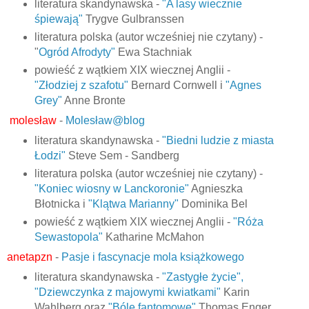
literatura skandynawska -
"A lasy wiecznie
śpiewają"
Trygve Gulbranssen
literatura polska (autor wcześniej nie czytany) -
"
Ogród Afrodyty"
Ewa Stachniak
powieść z wątkiem XIX wiecznej Anglii -
"Złodziej z szafotu"
Bernard Cornwell i
"Agnes
Grey"
Anne Bronte
molesław
-
Molesław@blog
literatura skandynawska -
"Biedni ludzie z miasta
Łodzi"
Steve Sem - Sandberg
literatura polska (autor wcześniej nie czytany) -
"Koniec wiosny w Lanckoronie"
Agnieszka
Błotnicka i
"Klątwa Marianny"
Dominika Bel
powieść z wątkiem XIX wiecznej Anglii -
"Róża
Sewastopola"
Katharine McMahon
anetapzn
-
Pasje i fascynacje mola książkowego
literatura skandynawska -
"Zastygłe życie",
"Dziewczynka z majowymi kwiatkami"
Karin
Wahlberg oraz
"Bóle fantomowe"
Thomas Enger